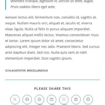
venenatis tristique, dignissim in, ultrices sit amet, augue.
Proin sodales libero eget ante.
Aenean lectus elit, fermentum non, convallis id, sagittis at,
neque. Nullam mauris orci, aliquet et, iaculis et, viverra
vitae, ligula. Nulla ut felis in purus aliquam imperdiet.
Maecenas aliquet mollis lectus. Vivamus consectetuer risus
et tortor. Lorem ipsum dolor sit amet, consectetur
adipiscing elit. Integer nec odio. Praesent libero. Sed cursus
ante dapibus diam. Sed nisi. Nulla quis sem at nibh
elementum imperdiet. Duis sagittis ipsum.
SCHLAGWÖRTER
:
MISCELLANEOUS
DIESEN
PLEASE SHARE THIS
INHALT
TEILEN
Öffnet
Öffnet
Öffnet
Öffnet
Öffnet
Öffnet
Öffnet
in
in
in
in
in
in
in