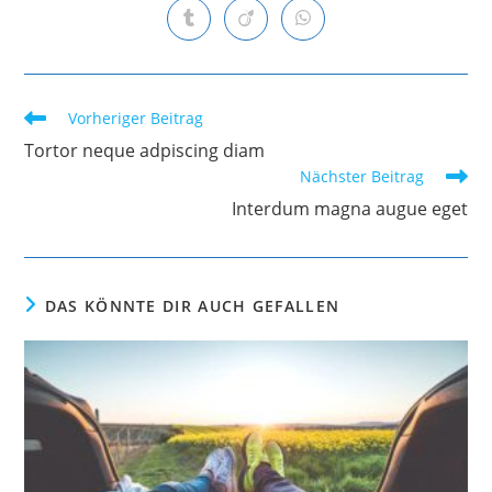
einem
einem
einem
einem
einem
einem
einem
Öffnet
Öffnet
Öffnet
neuen
neuen
neuen
neuen
neuen
neuen
neuen
in
in
in
Fenster
Fenster
Fenster
Fenster
Fenster
Fenster
Fenster
einem
einem
einem
neuen
neuen
neuen
Fenster
Fenster
Fenster
Weitere
Vorheriger Beitrag
Artikel
Tortor neque adpiscing diam
ansehen
Nächster Beitrag
Interdum magna augue eget
DAS KÖNNTE DIR AUCH GEFALLEN