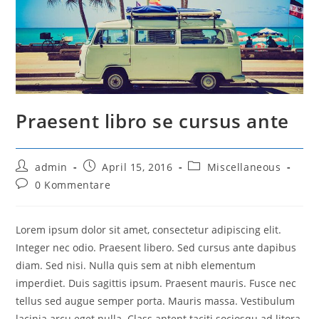
Praesent libro se cursus ante
Beitrags-
Beitrag
Beitrags-
admin
April 15, 2016
Miscellaneous
Autor:
veröffentlicht:
Kategorie:
Beitrags-
0 Kommentare
Kommentare:
Lorem ipsum dolor sit amet, consectetur adipiscing elit.
Integer nec odio. Praesent libero. Sed cursus ante dapibus
diam. Sed nisi. Nulla quis sem at nibh elementum
imperdiet. Duis sagittis ipsum. Praesent mauris. Fusce nec
tellus sed augue semper porta. Mauris massa. Vestibulum
lacinia arcu eget nulla. Class aptent taciti sociosqu ad litora