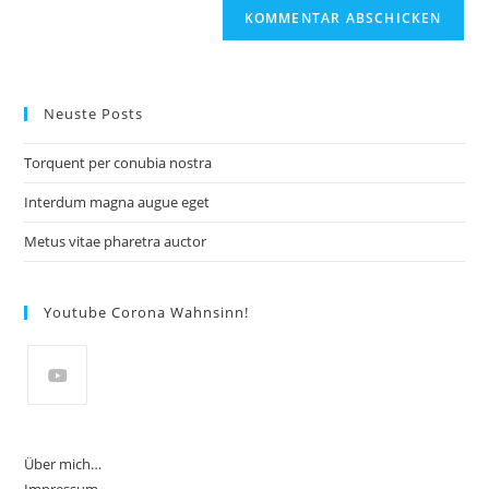
Neuste Posts
Torquent per conubia nostra
Interdum magna augue eget
Metus vitae pharetra auctor
Youtube Corona Wahnsinn!
Opens
in
Über mich…
a