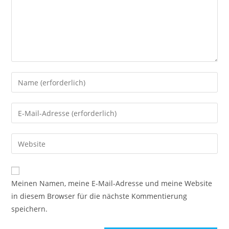
Gib
deinen
Namen
Gib
oder
deine
Benutzernamen
E-
Gib
zum
Mail-
deine
Kommentieren
Adresse
Website-
ein
zum
URL
Meinen Namen, meine E-Mail-Adresse und meine Website
Kommentieren
ein
in diesem Browser für die nächste Kommentierung
ein
(optional)
speichern.