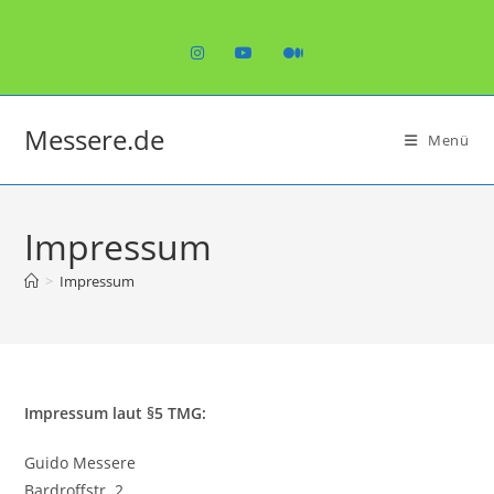
Zum
Inhalt
springen
Messere.de
Menü
Impressum
>
Impressum
Impressum laut §5 TMG:
Guido Messere
Bardroffstr. 2